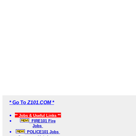
* Go To
Z101.COM *
** Jobs & Useful Links **
FIRE101 Fire
Jobs
POLICE101 Jobs