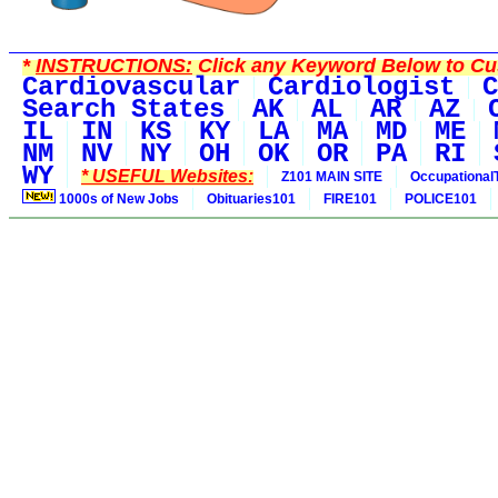
*
INSTRUCTIONS:
Click any Keyword Below to Cus
Cardiovascular
Cardiologist
C
Search States
AK
AL
AR
AZ
IL
IN
KS
KY
LA
MA
MD
ME
NM
NV
NY
OH
OK
OR
PA
RI
WY
* USEFUL Websites:
Z101 MAIN SITE
Occupational
1000s of New Jobs
Obituaries101
FIRE101
POLICE101