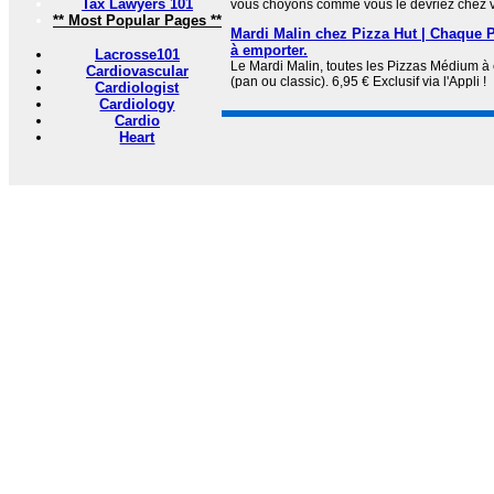
Tax Lawyers 101
vous choyons comme vous le devriez chez vo
** Most Popular Pages **
Mardi Malin chez Pizza Hut | Chaque 
à emporter.
Lacrosse101
Le Mardi Malin, toutes les Pizzas Médium à 
Cardiovascular
(pan ou classic). 6,95 € Exclusif via l'Appli !
Cardiologist
Cardiology
Cardio
Heart