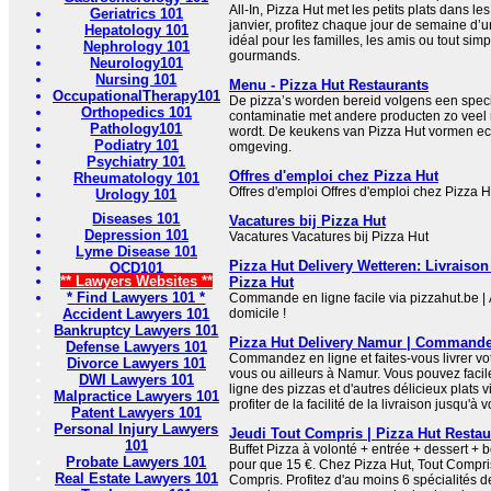
All-In, Pizza Hut met les petits plats dans l
Geriatrics 101
janvier, profitez chaque jour de semaine d’u
Hepatology 101
idéal pour les familles, les amis ou tout s
Nephrology 101
gourmands.
Neurology101
Nursing 101
Menu - Pizza Hut Restaurants
OccupationalTherapy101
De pizza’s worden bereid volgens een speci
Orthopedics 101
contaminatie met andere producten zo veel
Pathology101
wordt. De keukens van Pizza Hut vormen ech
Podiatry 101
omgeving.
Psychiatry 101
Offres d'emploi chez Pizza Hut
Rheumatology 101
Offres d'emploi Offres d'emploi chez Pizza H
Urology 101
Diseases 101
Vacatures bij Pizza Hut
Depression 101
Vacatures Vacatures bij Pizza Hut
Lyme Disease 101
Pizza Hut Delivery Wetteren: Livraison f
OCD101
** Lawyers Websites **
Pizza Hut
* Find Lawyers 101 *
Commande en ligne facile via pizzahut.be | 
Accident Lawyers 101
domicile !
Bankruptcy Lawyers 101
Pizza Hut Delivery Namur | Commandez
Defense Lawyers 101
Commandez en ligne et faites-vous livrer vo
Divorce Lawyers 101
vous ou ailleurs à Namur. Vous pouvez fac
DWI Lawyers 101
ligne des pizzas et d'autres délicieux plats v
Malpractice Lawyers 101
profiter de la facilité de la livraison jusqu'à v
Patent Lawyers 101
Personal Injury Lawyers
Jeudi Tout Compris | Pizza Hut Restau
101
Buffet Pizza à volonté + entrée + dessert + 
Probate Lawyers 101
pour que 15 €. Chez Pizza Hut, Tout Compris
Real Estate Lawyers 101
Compris. Profitez d'au moins 6 spécialités d