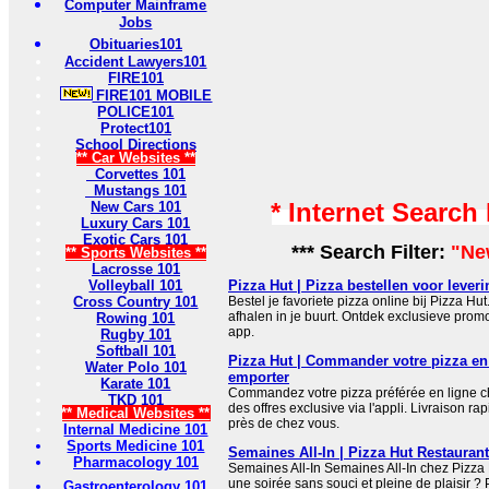
Computer Mainframe
Jobs
Obituaries101
Accident Lawyers101
FIRE101
FIRE101 MOBILE
POLICE101
Protect101
School Directions
** Car Websites **
Corvettes 101
Mustangs 101
* Internet Search
New Cars 101
Luxury Cars 101
Exotic Cars 101
*** Search Filter:
"Ne
** Sports Websites **
Lacrosse 101
Volleyball 101
Pizza Hut | Pizza bestellen voor leveri
Cross Country 101
Bestel je favoriete pizza online bij Pizza Hut
afhalen in je buurt. Ontdek exclusieve promo
Rowing 101
app.
Rugby 101
Softball 101
Pizza Hut | Commander votre pizza en 
Water Polo 101
emporter
Karate 101
Commandez votre pizza préférée en ligne ch
TKD 101
des offres exclusive via l'appli. Livraison r
** Medical Websites **
près de chez vous.
Internal Medicine 101
Sports Medicine 101
Semaines All-In | Pizza Hut Restauran
Pharmacology 101
Semaines All-In Semaines All-In chez Pizza
une soirée sans souci et pleine de plaisir 
Gastroenterology 101