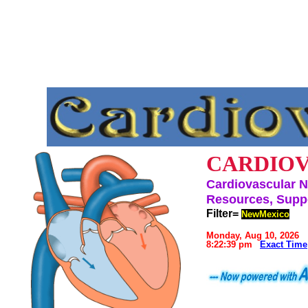
CARDIOV
Cardiovascular N
Resources, Suppo
Filter=
NewMexico
Monday, Aug 10, 2026
8:22:39 pm
Exact Time